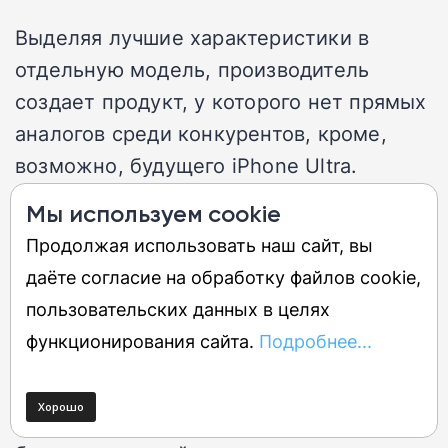
Выделяя лучшие характеристики в
отдельную модель, производитель
создает продукт, у которого нет прямых
аналогов среди конкурентов, кроме,
возможно, будущего iPhone Ultra.
Эксклюзивная 50-МП
Мы используем cookie
ультраширокоугольная камера, самая
Продолжая использовать наш сайт, вы
яркая на рынке складных дисплеев с
даёте согласие на обработку файлов cookie,
3600 нит и поддержка S Pen — все это
пользовательских данных в целях
позиционирует Fold 8 Ultra как
функционирования сайта.
Подробнее...
бескомпромиссное устройство для
энтузиастов. Интересно, что обычный
Fold 8 в этой стратегии играет роль