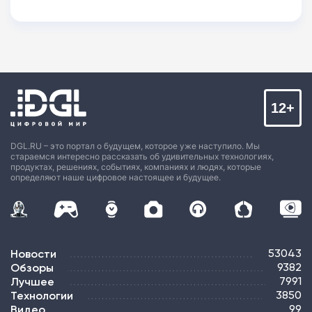
12+
DGL.RU – это портал о будущем, которое уже наступило. Мы
стараемся интересно рассказать об удивительных технологиях,
продуктах, решениях, событиях, компаниях и людях, которые
определяют наше цифровое настоящее и будущее.
Новости
53043
Обзоры
9382
Лучшее
7991
Технологии
3850
Видео
99