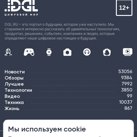
12+
DGL.RU – это портал о будущем, которое уже наступило. Мы
стараемся интересно рассказать об удивительных технологиях,
продуктах, решениях, событиях, компаниях и людях, которые
определяют наше цифровое настоящее и будущее.
Новости
53056
Обзоры
9384
Лучшее
7992
Технологии
3850
Видео
99
Техника
10037
Жизнь
867
ПОДПИСКА
РЕКЛАМА
КОНТАКТЫ
КАРТА САЙТА
ТЭГИ
Мы используем cookie