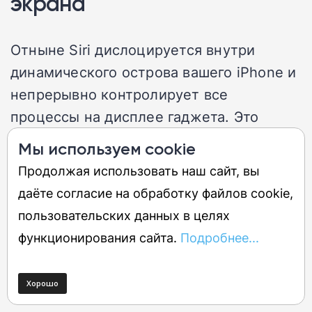
экрана
Отныне Siri дислоцируется внутри
динамического острова вашего iPhone и
непрерывно контролирует все
процессы на дисплее гаджета. Это
позволяет удерживать ИИ-ассистента в
Мы используем cookie
активном состоянии, гарантирует его
Продолжая использовать наш сайт, вы
полную осведомленность о
даёте согласие на обработку файлов cookie,
происходящем внутри телефона.
пользовательских данных в целях
функционирования сайта.
Подробнее...
К примеру, при получении текстового
адреса в мессенджере достаточно дать
Siri команду привязать эти координаты к