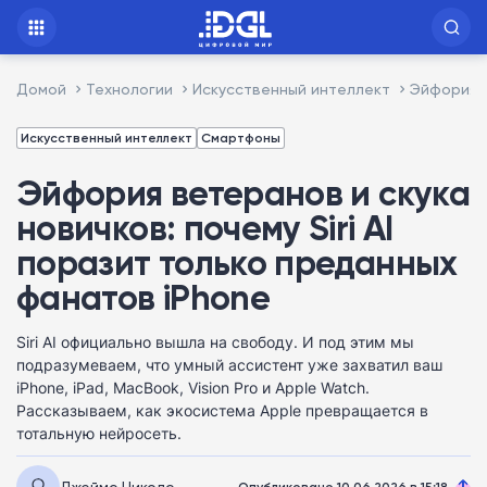
Домой
Технологии
Искусственный интеллект
Эйфория в
Искусственный интеллект
Смартфоны
Эйфория ветеранов и скука
новичков: почему Siri AI
поразит только преданных
фанатов iPhone
Siri AI официально вышла на свободу. И под этим мы
подразумеваем, что умный ассистент уже захватил ваш
iPhone, iPad, MacBook, Vision Pro и Apple Watch.
Рассказываем, как экосистема Apple превращается в
тотальную нейросеть.
Джеймс Николс
Опубликовано 10.06.2026 в 15:18