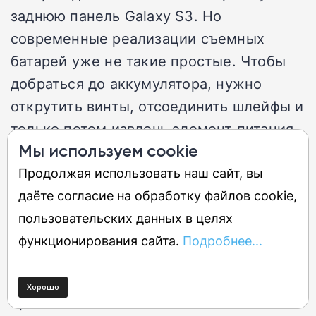
заднюю панель Galaxy S3. Но
современные реализации съемных
батарей уже не такие простые. Чтобы
добраться до аккумулятора, нужно
открутить винты, отсоединить шлейфы и
только потом извлечь элемент питания.
Мы используем cookie
Это не та секундная операция, которую
показывают в ностальгических роликах,
Продолжая использовать наш сайт, вы
а вполне себе техническая процедура с
даёте согласие на обработку файлов cookie,
риском повредить устройство.
пользовательских данных в целях
функционирования сайта.
Подробнее...
Слабое место закона
Требование о наличии заменяемой