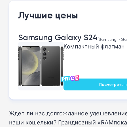
Лучшие цены
Samsung Galaxy S24
(Samsung > Gala
Компактный флагман с
Посмотреть на
Ждет ли нас долгожданное удешевление
наши кошельки? Грандиозный «RAMпокали