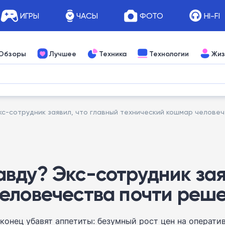
ИГРЫ
ЧАСЫ
ФОТО
HI-FI
Обзоры
Лучшее
Техника
Технологии
Жиз
с-сотрудник заявил, что главный технический кошмар челове
вду? Экс-сотрудник зая
еловечества почти реш
конец убавят аппетиты: безумный рост цен на операти