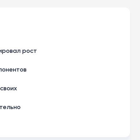
сировал рост
понентов
своих
ительно