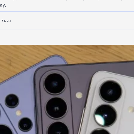
ку.
7 мин