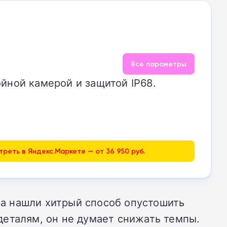
Все параметры
йной камерой и защитой IP68.
реть в Яндекс.Маркете — от 36 950 руб.
а нашли хитрый способ опустошить
деталям, он не думает снижать темпы.