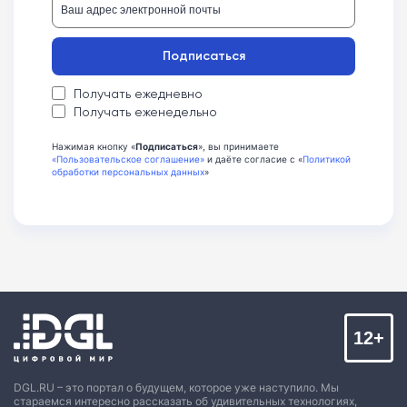
Подписаться
Получать ежедневно
Получать еженедельно
Нажимая кнопку «
Подписаться
», вы принимаете
«Пользовательское соглашение»
и даёте согласие с «
Политикой
обработки персональных данных
»
12+
DGL.RU – это портал о будущем, которое уже наступило. Мы
стараемся интересно рассказать об удивительных технологиях,