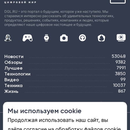
DGL.RU – это портал о будущем, которое уже наступило. Мы
стараемся интересно рассказать об удивительных технологиях,
продуктах, решениях, событиях, компаниях и людях, которые
определяют наше цифровое настоящее и будущее.
Новости
53048
Обзоры
9382
Лучшее
7991
Технологии
3850
Видео
99
Техника
10037
Жизнь
867
ПОДПИСКА
РЕКЛАМА
КОНТАКТЫ
КАРТА САЙТА
ТЭГИ
Мы используем cookie
Продолжая использовать наш сайт, вы
Средство массовой информации «DGL.RU — Цифровой мир» (www.dgl.ru).
Реестровая запись средства массовой информации (СМИ) сетевого издания ЭЛ №
даёте согласие на обработку файлов cookie,
ФС 77 - 81669, выдано Роскомнадзором 27.08.2021. Учредитель: ООО «ДиДжиЭль».