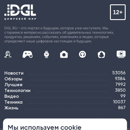
12+
DGL.RU – это портал о будущем, которое уже наступило. Мы
стараемся интересно рассказать об удивительных технологиях,
продуктах, решениях, событиях, компаниях и людях, которые
определяют наше цифровое настоящее и будущее.
Новости
53056
Обзоры
9384
Лучшее
7992
Технологии
3850
Видео
99
Техника
10037
Жизнь
867
ПОДПИСКА
РЕКЛАМА
КОНТАКТЫ
КАРТА САЙТА
ТЭГИ
Мы используем cookie