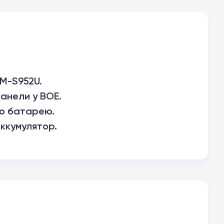
M-S952U.
анели у BOE.
ую батарею.
ккумулятор.