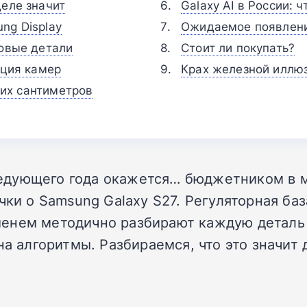
деле значит
Galaxy AI в России: ч
ng Display
Ожидаемое появлени
новые детали
Стоит ли покупать?
юция камер
Крах железной иллю
шних сантиметров
едующего года окажется… бюджетником в м
ечки о Samsung Galaxy S27. Регуляторная б
енем методично разбирают каждую деталь л
на алгоритмы. Разбираемся, что это значит 