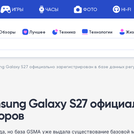
ИГРЫ
ЧАСЫ
ФОТО
HI-FI
Обзоры
Лучшее
Техника
Технологии
Жиз
ng Galaxy S27 официально зарегистрирован в базе данных рег
msung Galaxy S27 офици
торов
а, но база GSMA уже выдала существование базовой м