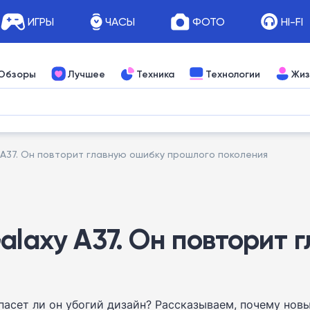
ИГРЫ
ЧАСЫ
ФОТО
HI-FI
Обзоры
Лучшее
Техника
Технологии
Жиз
 A37. Он повторит главную ошибку прошлого поколения
alaxy A37. Он повторит
пасет ли он убогий дизайн? Рассказываем, почему нов