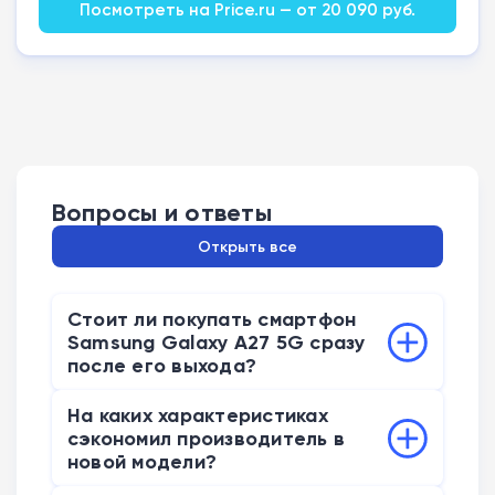
Посмотреть на Price.ru — от 20 090 руб.
Вопросы и ответы
Открыть все
Стоит ли покупать смартфон
Samsung Galaxy A27 5G сразу
после его выхода?
Аппарат достоин внимания, но
На каких характеристиках
торопиться с покупкой на старте не
сэкономил производитель в
нужно. В России за базовую версию
новой модели?
попросят около 34 тысяч рублей из-за