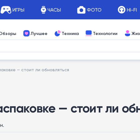
ИГРЫ
ЧАСЫ
ФОТО
HI-FI
Обзоры
Лучшее
Техника
Технологии
Жиз
паковке — стоит ли обновляться
распаковке — стоит ли об
н.