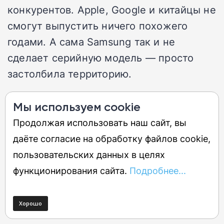
конкурентов. Apple, Google и китайцы не
смогут выпустить ничего похожего
годами. А сама Samsung так и не
сделает серийную модель — просто
застолбила территорию.
Контроль за перемещением и
Мы используем cookie
радиосигналы
Продолжая использовать наш сайт, вы
даёте согласие на обработку файлов cookie,
Синхронное перемещение объективов и
пользовательских данных в целях
радиомодулей по сигналам встроенных
функционирования сайта.
Подробнее...
датчиков порождает фантастическую
гипотезу о создании динамических
направленных антенн для слежения за