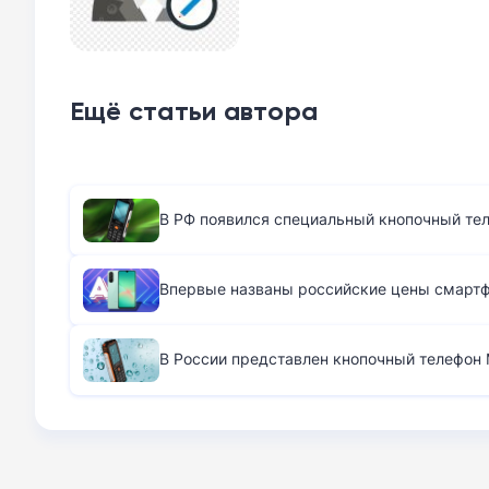
Ещё статьи автора
В РФ появился специальный кнопочный те
Впервые названы российские цены смартфо
В России представлен кнопочный телефон M