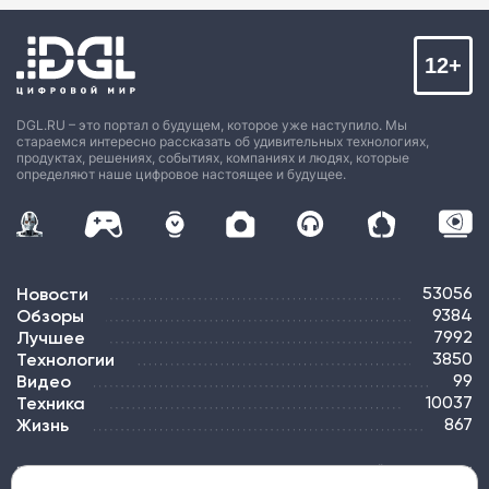
12+
DGL.RU – это портал о будущем, которое уже наступило. Мы
стараемся интересно рассказать об удивительных технологиях,
продуктах, решениях, событиях, компаниях и людях, которые
определяют наше цифровое настоящее и будущее.
Новости
53056
Обзоры
9384
Лучшее
7992
Технологии
3850
Видео
99
Техника
10037
Жизнь
867
ПОДПИСКА
РЕКЛАМА
КОНТАКТЫ
КАРТА САЙТА
ТЭГИ