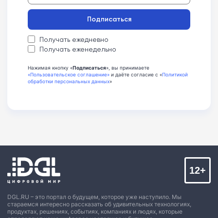
Подписаться
Получать ежедневно
Получать еженедельно
Нажимая кнопку «
Подписаться
», вы принимаете
«Пользовательское соглашение»
и даёте согласие с «
Политикой
обработки персональных данных
»
12+
DGL.RU – это портал о будущем, которое уже наступило. Мы
стараемся интересно рассказать об удивительных технологиях,
продуктах, решениях, событиях, компаниях и людях, которые