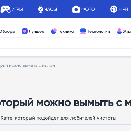
ИГРЫ
ЧАСЫ
ФОТО
HI-FI
Обзоры
Лучшее
Техника
Технологии
Жиз
орый можно вымыть с мылом
оторый можно вымыть с 
Rafre, который подойдет для любителей чистоты