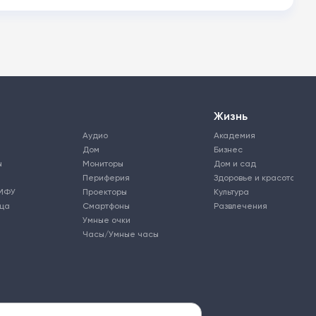
Жизнь
Аудио
Академия
Дом
Бизнес
ы
Мониторы
Дом и сад
Периферия
Здоровье и красота
МФУ
Проекторы
Культура
ьца
Смартфоны
Развлечения
Умные очки
Часы/Умные часы