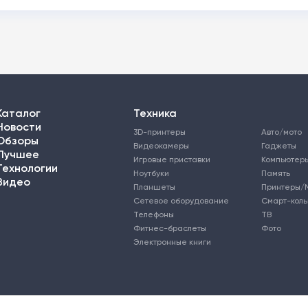
Каталог
Техника
Новости
3D-принтеры
Авто/мото
Обзоры
Видеокамеры
Гаджеты
Лучшее
Игровые приставки
Компьютер
Технологии
Ноутбуки
Память
Видео
Планшеты
Принтеры/
Сетевое оборудование
Смарт-кол
Телефоны
ТВ
Фитнес-браслеты
Фото
Электронные книги