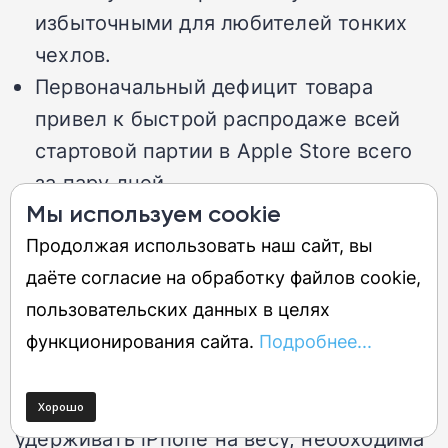
избыточными для любителей тонких
чехлов.
Первоначальный дефицит товара
привел к быстрой распродаже всей
стартовой партии в Apple Store всего
за пару дней.
Мы используем cookie
Для полноценного использования
Продолжая использовать наш сайт, вы
Hikawa Grip & Stand требуется
даёте согласие на обработку файлов cookie,
обязательное наличие поддержки
пользовательских данных в целях
магнитной технологии MagSafe в
функционирования сайта.
Подробнее...
самом мобильном аппарате.
Покупайте, если вам тяжело подолгу
удерживать iPhone на весу, необходима