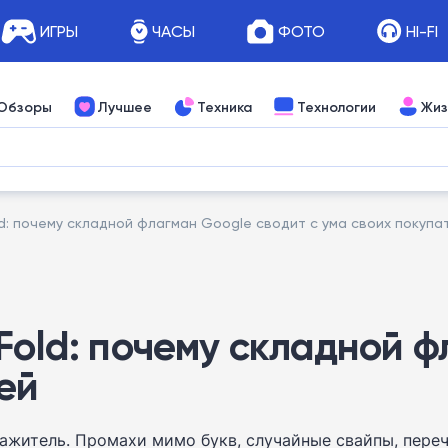
ИГРЫ
ЧАСЫ
ФОТО
HI-FI
Обзоры
Лучшее
Техника
Технологии
Жиз
ld: почему складной флагман Google сводит с ума своих покупа
Fold: почему складной ф
ей
дражитель. Промахи мимо букв, случайные свайпы, пер