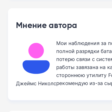
Мнение автора
Мои наблюдения за по
полной разрядки бата
потерю связи с систе
работы завязана на к
стороннюю утилиту Fo
рекомендую из-за сыр
Джеймс Николс