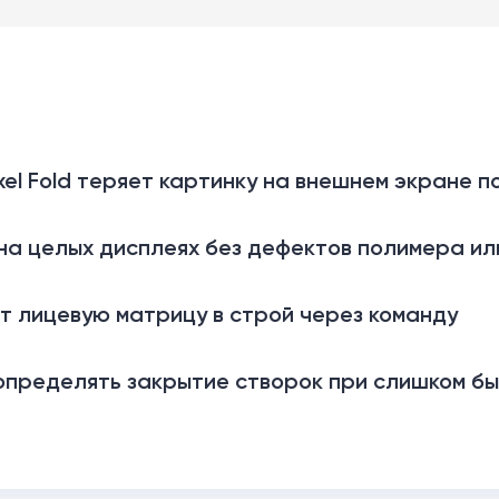
el Fold теряет картинку на внешнем экране п
на целых дисплеях без дефектов полимера ил
т лицевую матрицу в строй через команду
т определять закрытие створок при слишком б