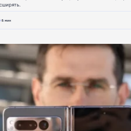
асширять.
8 мин