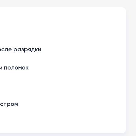
осле разрядки
и поломок
ыстром