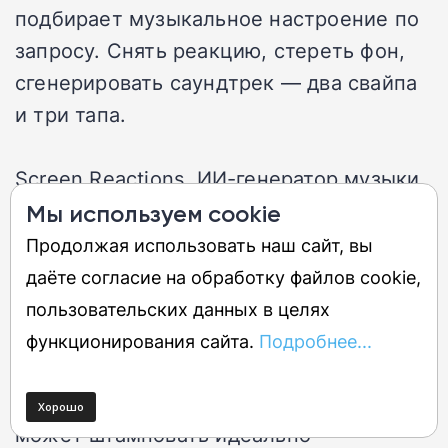
подбирает музыкальное настроение по
запросу. Снять реакцию, стереть фон,
сгенерировать саундтрек — два свайпа
и три тапа.
Screen Reactions, ИИ-генератор музыки
и Gemini Omni Video Creation вместе
Мы используем cookie
движутся в сторону мира, где Pixel
Продолжая использовать наш сайт, вы
становится всё более мощным
даёте согласие на обработку файлов cookie,
инструментом для авторов. Но за этим
пользовательских данных в целях
удобством прячется вопрос, который
функционирования сайта.
Подробнее...
никто из рекламных роликов не задаёт:
если каждый владелец смартфона
может штамповать идеально