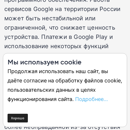
сервисов Google на территории России
может быть нестабильной или
ограниченной, что снижает ценность
устройства. Платежи в Google Play и
использование некоторых функций
могут быть недоступны или требовать
Мы используем cookie
дополнительных манипуляций.
Продолжая использовать наш сайт, вы
даёте согласие на обработку файлов cookie,
Общий вердикт
пользовательских данных в целях
Покупка Pixel 11 в России это выбор для
функционирования сайта.
Подробнее...
энтузиастов, готовых мириться с
рисками и переплатой. Цена станет еще
более неоправданной из-за отсутствия