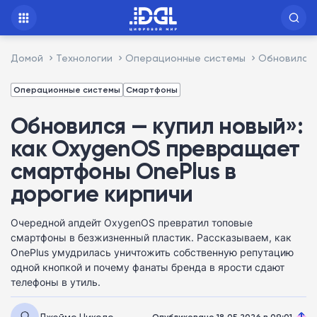
Домой
Технологии
Операционные системы
Обновился 
Операционные системы
Смартфоны
Обновился — купил новый»:
как OxygenOS превращает
смартфоны OnePlus в
дорогие кирпичи
Очередной апдейт OxygenOS превратил топовые
смартфоны в безжизненный пластик. Рассказываем, как
OnePlus умудрилась уничтожить собственную репутацию
одной кнопкой и почему фанаты бренда в ярости сдают
телефоны в утиль.
Джеймс Николс
Опубликовано 18.05.2026 в 09:01