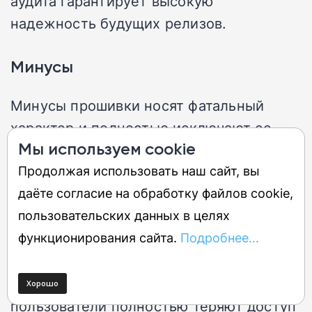
аудита гарантирует высокую
надежность будущих релизов.
Минусы
Минусы прошивки носят фатальный
характер и полностью исключают ее
Мы используем cookie
эксплуатацию прямо сейчас. Во-первых,
Продолжая использовать наш сайт, вы
установка апдейта вызывает
даёте согласие на обработку файлов cookie,
бесконечный цикл перезапуска
пользовательских данных в целях
системы. Во-вторых, софт превращает
функционирования сайта.
Подробнее...
дорогой рабочий смартфон в
бесполезный кусок пластика и железа.
В-третьих, из-за критической ошибки
пользователи полностью теряют доступ