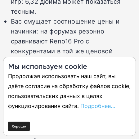
игр: 6,32 дюйма может показаться
тесным.
Вас смущает соотношение цены и
начинки: на форумах резонно
сравнивают Reno16 Pro с
конкурентами в той же ценовой
категории — и сравнение не всегда в
Мы используем cookie
пользу Oppo.
Продолжая использовать наш сайт, вы
даёте согласие на обработку файлов cookie,
Плюсы
пользовательских данных в целях
функционирования сайта.
Подробнее...
Тройная камера: 200 Мп + 50 Мп
ультраширик + 50 Мп телевик с OIS
Защита IP66/IP68/IP69/IP69K — самый