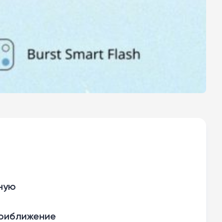
ную
приближение