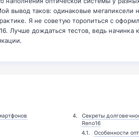
го наполнения оптической системы у разны
Мой вывод таков: одинаковые мегапиксели н
рактике. Я не советую торопиться с оформ
6. Лучше дождаться тестов, ведь начинка 
кации.
мартфонов
Секреты долговечнос
Reno16
Особенности оп