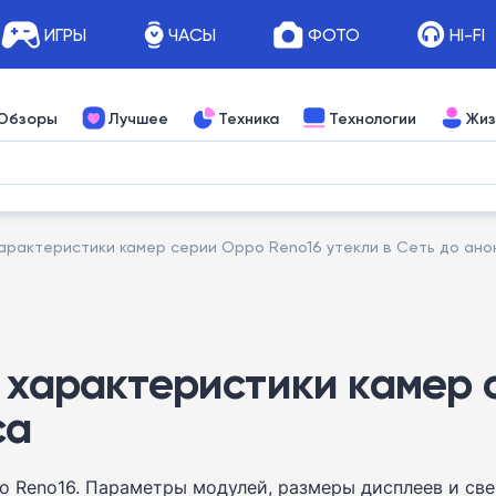
ИГРЫ
ЧАСЫ
ФОТО
HI-FI
Обзоры
Лучшее
Техника
Технологии
Жиз
арактеристики камер серии Oppo Reno16 утекли в Сеть до ано
: характеристики камер 
са
 Reno16. Параметры модулей, размеры дисплеев и свеж