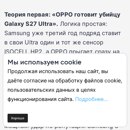
Теория первая: «OPPO готовит убийцу
Galaxy S27 Ultra».
Логика простая:
Samsung уже третий год подряд ставит
в свои Ultra один и тот же сенсор
ISOCELL HP2, а OPPO прыгает сразу на
HPC. Samsung недавно выпустила
Мы используем cookie
Galaxy S26
Ultra с сенсором ISOCELL
Продолжая использовать наш сайт, вы
HP2, который представили ещё в 2023
даёте согласие на обработку файлов cookie,
году. Для корейского бренда критически
пользовательских данных в целях
важно обновить свои камерофоны, пока
функционирования сайта.
Подробнее...
vivo и OPPO наращивают отрыв. Если
OPPO первой получит HPC, это будет
мощный удар по репутации Samsung в