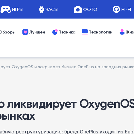
ИГРЫ
ЧАСЫ
ФОТО
HI-FI
Обзоры
Лучшее
Техника
Технологии
Жиз
рует OxygenOS и закрывает бизнес OnePlus на западных рынк
o ликвидирует OxygenOS
рынках
штабную реструктуризацию: бренд OnePlus уходит из Е