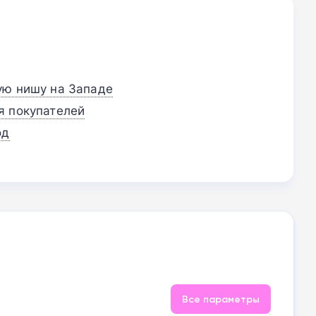
ую нишу на Западе
я покупателей
од
Все параметры