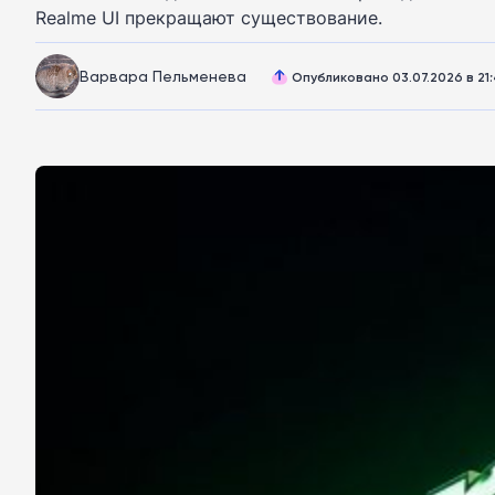
Realme UI прекращают существование.
Варвара Пельменева
Опубликовано 03.07.2026 в 21