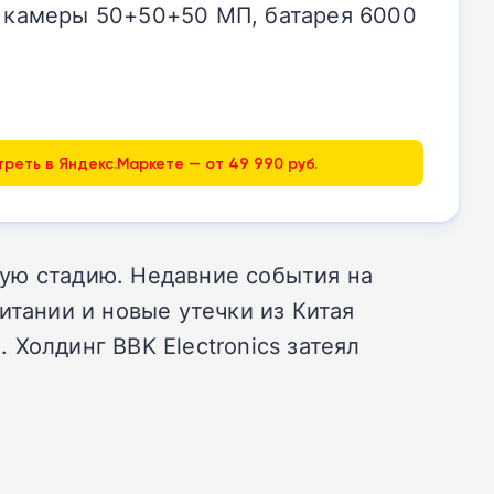
ГБ, камеры 50+50+50 МП, батарея 6000
реть в Яндекс.Маркете — от 49 990 руб.
ую стадию. Недавние события на
итании и новые утечки из Китая
Холдинг BBK Electronics затеял