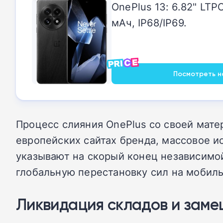
OnePlus 13: 6.82" LTP
мАч, IP68/IP69.
Посмотреть на
Процесс слияния OnePlus со своей мат
европейских сайтах бренда, массовое и
указывают на скорый конец независимой
глобальную перестановку сил на мобил
Ликвидация складов и заме