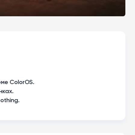
ме ColorOS.
нках.
othing.