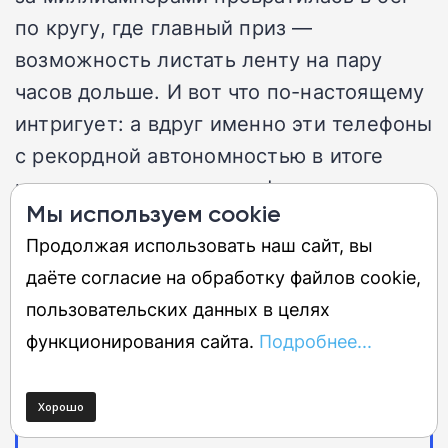
по кругу, где главный приз —
возможность листать ленту на пару
часов дольше. И вот что по-настоящему
интригует: а вдруг именно эти телефоны
с рекордной автономностью в итоге
изменят не рынок смартфонов, а наши
Мы используем cookie
привычки? Вдруг с батареей на 8000
Продолжая использовать наш сайт, вы
мАч мы наконец перестанем
даёте согласие на обработку файлов cookie,
тревожиться о заряде и начнём просто…
пользовательских данных в целях
жить? Пока это звучит как фантастика.
функционирования сайта.
Подробнее...
Но именно так обычно и начинаются
настоящие сдвиги.