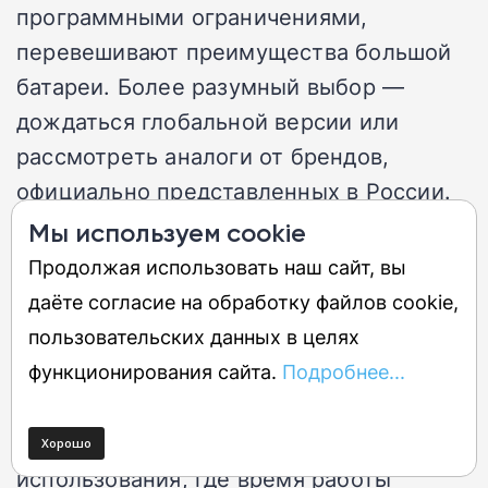
программными ограничениями,
перевешивают преимущества большой
батареи. Более разумный выбор —
дождаться глобальной версии или
рассмотреть аналоги от брендов,
официально представленных в России.
Мы используем cookie
Переосмысление концепции
Продолжая использовать наш сайт, вы
бюджетного смартфона
даёте согласие на обработку файлов cookie,
пользовательских данных в целях
функционирования сайта.
Подробнее...
OnePlus N6 предлагает не просто
очередной бюджетный телефон, а
принципиально новую модель
использования, где время работы