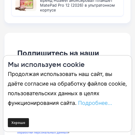
Бренд Huawei анонсировал планшет
MatePad Pro 12 (2026) в ультратонком
корпусе
Подпишитесь на наши
новости:
Мы используем cookie
Продолжая использовать наш сайт, вы
даёте согласие на обработку файлов cookie,
пользовательских данных в целях
Подписаться
функционирования сайта.
Подробнее...
Получать ежедневно
Получать еженедельно
Нажимая кнопку «
Подписаться
», вы принимаете
«Пользовательское соглашение»
и даёте согласие с «
Политикой
обработки персональных данных
»