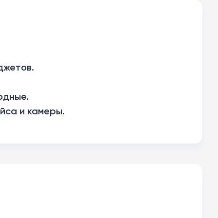
джетов.
одные.
йса и камеры.