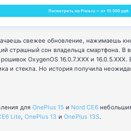
Посмотреть на Price.ru — от 10 000 руб.
 качаешь свежее обновление, нажимаешь кн
щий страшный сон владельца смартфона. В в
рошивок OxygenOS 16.0.7.XXX и 16.0.5.XXX.
ика и стекла. Но история получила неожид
вления для
OnePlus 15
и
Nord CE6
небольшим
E6 Lite
,
OnePlus 13
и
OnePlus 13S
.