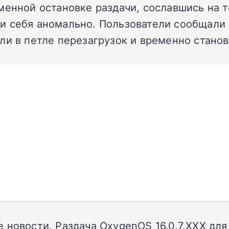
енной остановке раздачи, сославшись на то
ести себя аномально. Пользователи сообщали
али в петле перезагрузок и временно стан
 новости. Раздача OxygenOS 16.0.7.XXX для