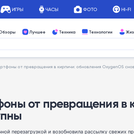
ИГРЫ
ЧАСЫ
ФОТО
HI-FI
Обзоры
Лучшее
Техника
Технологии
Жиз
артфоны от превращения в кирпичи: обновления OxygenOS сно
фоны от превращения в 
упны
чной перезагрузкой и возобновила рассылку свежих п