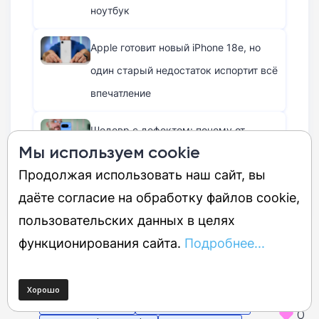
ноутбук
Apple готовит новый iPhone 18e, но
один старый недостаток испортит всё
впечатление
Шедевр с дефектом: почему от
Мы используем cookie
идеального Pixel 10 хочется
Продолжая использовать наш сайт, вы
избавиться в первый же день
даёте согласие на обработку файлов cookie,
пользовательских данных в целях
функционирования сайта.
Подробнее...
Источник:
GSMArena
Теги:
Samsung Galaxy S26
Samsung Galaxy S26 Plus
0