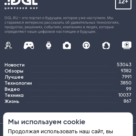
12+
DGL.RU – это портал о будущем, которое уже наступило. Мы
стараемся интересно рассказать об удивительных технологиях,
продуктах, решениях, событиях, компаниях и людях, которые
определяют наше цифровое настоящее и будущее.
Новости
53043
Обзоры
9382
Лучшее
7991
Технологии
3850
Видео
99
Техника
10037
Жизнь
867
ПОДПИСКА
РЕКЛАМА
КОНТАКТЫ
КАРТА САЙТА
ТЭГИ
Мы используем cookie
Продолжая использовать наш сайт, вы
Средство массовой информации «DGL.RU — Цифровой мир» (www.dgl.ru).
Реестровая запись средства массовой информации (СМИ) сетевого издания ЭЛ №