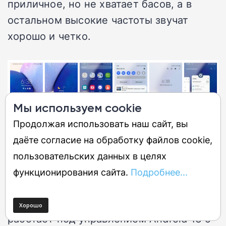
приличное, но не хватает басов, а в
остальном высокие частоты звучат
хорошо и четко.
Мы используем cookie
Продолжая использовать наш сайт, вы
даёте согласие на обработку файлов cookie,
пользовательских данных в целях
Программное
функционирования сайта.
Подробнее...
обеспечение
Galaxy A14 5G, участвующей в обзоре,
работает под управлением Android 13 с