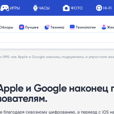
ИГРЫ
ЧАСЫ
ФОТО
HI-FI
Обзоры
Лучшее
Техника
Технологии
Жиз
и SMS: как Apple и Google наконец подружились и упростили жи
Apple и Google наконец
зователям.
е благодаря сквозному шифрованию, а переезд с iOS на