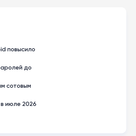
oid повысило
 паролей до
ым сотовым
 в июле 2026