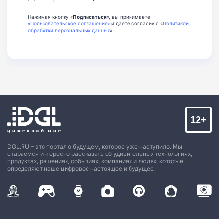
Нажимая кнопку «
Подписаться
», вы принимаете
«Пользовательское соглашение»
и даёте согласие с «
Политикой
обработки персональных данных
»
12+
DGL.RU – это портал о будущем, которое уже наступило. Мы
стараемся интересно рассказать об удивительных технологиях,
продуктах, решениях, событиях, компаниях и людях, которые
определяют наше цифровое настоящее и будущее.