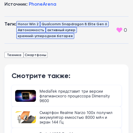
Источник:
PhoneArena
Теги:
Honor Win 2
Qualcomm Snapdragon 8 Elite Gen 6
0
Автономность
активный кулер
кремний-углеродная батарея
Техника
Смартфоны
Смотрите также:
MediaTek представит три версии
флагманского процессора Dimensity
9600
Смартфон Realme Narzo 100x получил
аккумулятор емкостью 8000 мАч и
экран 144 Гц