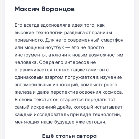
аппараты приезжают с уровнем защиты
ресурсы вхолостую, что кардинально
Максим Воронцов
L3. Это значит, что популярные
продлевает время автономной работы.
стриминговые платформы, такие как
Его всегда вдохновляла идея того, как
Кинопоиск или Netflix, будут показывать
высокие технологии раздвигают границы
фильмы только в базовом качестве 480p.
привычного. Для него современный смартфон
Обязательно уточняйте этот нюанс у
или мощный ноутбук — это не просто
продавца до оплаты.
инструменты, а ключи к новым возможностям
человека. Сфера его интересов не
ограничивается только гаджетами: он с
одинаковым азартом погружается в изучение
автомобильных инноваций, компьютерного
железа и даже перспектив освоения космоса.
В своих текстах он старается передать тот
самый искренний драйв, который испытывает
каждый исследователь при виде технологий,
меняющих наше будущее уже сегодня.
Ещё статьи автора