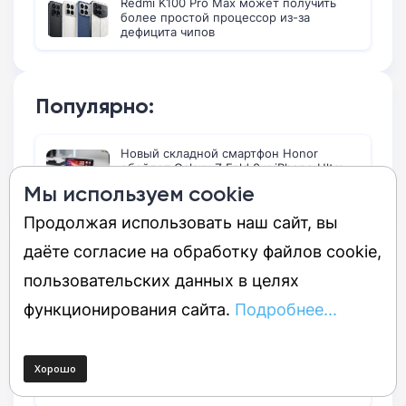
Redmi K100 Pro Max может получить
более простой процессор из-за
дефицита чипов
Популярно:
Новый складной смартфон Honor
обойдет Galaxy Z Fold 8 и iPhone Ultra
по техническим характеристикам
Мы используем cookie
Продолжая использовать наш сайт, вы
даёте согласие на обработку файлов cookie,
Последние новости:
пользовательских данных в целях
Google Pixel Watch 5: параметры и
функционирования сайта.
Подробнее...
стоимость новых смарт-часов попали в
сеть
Смартфон iQOO Z11 выйдет в Индии 20
августа с обновленным дизайном