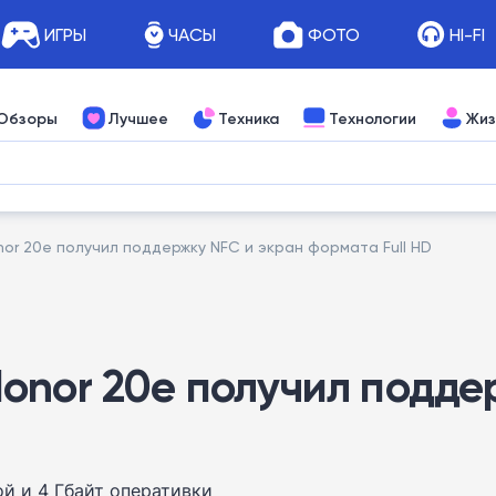
ИГРЫ
ЧАСЫ
ФОТО
HI-FI
Обзоры
Лучшее
Техника
Технологии
Жиз
r 20e получил поддержку NFC и экран формата Full HD
onor 20e получил подде
й и 4 Гбайт оперативки