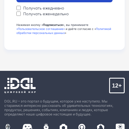
Получать ежедневно
Получать еженедельно
Нажимая кнопку «
Подписаться
», вы принимаете
«Пользовательское соглашение»
и даёте согласие с «
Политикой
обработки персональных данных
»
12+
DGL.RU – это портал о будущем, которое уже наступило. Мы
стараемся интересно рассказать об удивительных технологиях,
продуктах, решениях, событиях, компаниях и людях, которые
определяют наше цифровое настоящее и будущее.