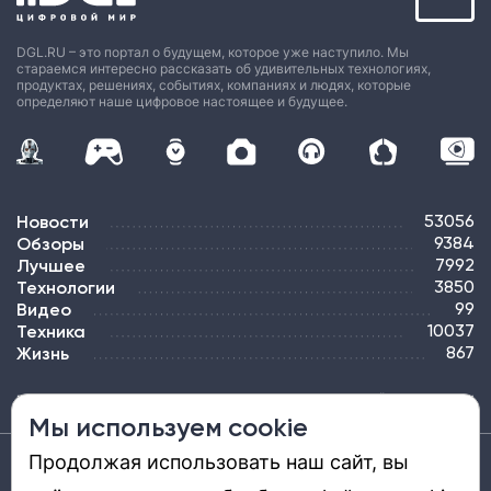
DGL.RU – это портал о будущем, которое уже наступило. Мы
стараемся интересно рассказать об удивительных технологиях,
продуктах, решениях, событиях, компаниях и людях, которые
определяют наше цифровое настоящее и будущее.
Новости
53056
Обзоры
9384
Лучшее
7992
Технологии
3850
Видео
99
Техника
10037
Жизнь
867
ПОДПИСКА
РЕКЛАМА
КОНТАКТЫ
КАРТА САЙТА
ТЭГИ
Мы используем cookie
Продолжая использовать наш сайт, вы
Средство массовой информации «DGL.RU — Цифровой мир» (www.dgl.ru).
Реестровая запись средства массовой информации (СМИ) сетевого издания ЭЛ №
ФС 77 - 81669, выдано Роскомнадзором 27.08.2021. Учредитель: ООО «ДиДжиЭль».