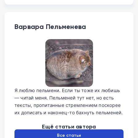
панель защищает закаленное стекло
операционной системы.
диагональю 6,72 дюйма с частотой
Corning Gorilla Glass 7i. Задняя крышка
обновления 120 Гц и разрешением
имеет практичную отделку из прочной
FullHD+. За производительность
веганской кожи по шкале цветов
Варвара Пельменева
отвечает современная платформа
Pantone.
MediaTek Dimensity 6400 в связке с
оперативной памятью объемом 4 или 8
ГБ. Встроенный накопитель UFS 2.2
вмещает 128 ГБ данных.
Я люблю пельмени. Если ты тоже их любишь
— читай меня. Пельменей тут нет, но есть
тексты, пропитанные стремлением поскорее
их дописать и наконец-то бахнуть пельменей.
Ещё статьи автора
Все статьи