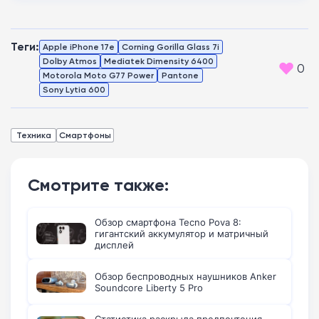
Теги:
Apple iPhone 17e
Corning Gorilla Glass 7i
Dolby Atmos
Mediatek Dimensity 6400
0
Motorola Moto G77 Power
Pantone
Sony Lytia 600
Техника
Смартфоны
Смотрите также:
Обзор смартфона Tecno Pova 8:
гигантский аккумулятор и матричный
дисплей
Обзор беспроводных наушников Anker
Soundcore Liberty 5 Pro
Статистика раскрыла предпочтения