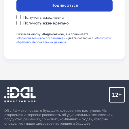
Подписаться
Получать ежедневно
Получать еженедельно
Нажимая кнопку «
Подписаться
», вы принимаете
«Пользовательское соглашение»
и даёте согласие с «
Политикой
обработки персональных данных
»
12+
DGL.RU – это портал о будущем, которое уже наступило. Мы
стараемся интересно рассказать об удивительных технологиях,
продуктах, решениях, событиях, компаниях и людях, которые
определяют наше цифровое настоящее и будущее.