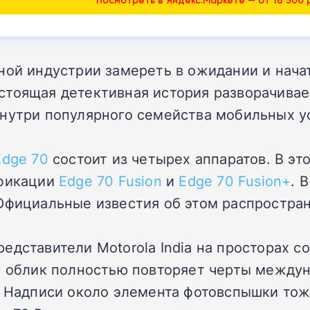
ной индустрии замереть в ожидании и нача
тоящая детективная история разворачивает
внутри популярного семейства мобильных у
Edge 70
состоит из четырех аппаратов. В это
ификации
Edge 70 Fusion
и
Edge 70 Fusion+
. 
Официальные известия об этом распространи
едставители Motorola India на просторах 
т облик полностью повторяет черты между
l. Надписи около элемента фотовспышки то