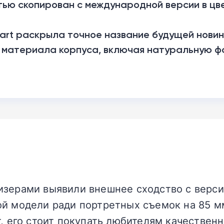
тью скопирован с международной версии в цв
art раскрыла точное название будущей новин
 материала корпуса, включая натуральную ф
зерами выявили внешнее сходство с версие
ой модели ради портретных съемок на 85 м
т, его стоит покупать любителям качествен