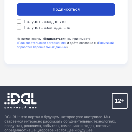
Подписаться
Получать ежедневно
Получать еженедельно
Нажимая кнопку «
Подписаться
», вы принимаете
«Пользовательское соглашение»
и даёте согласие с «
Политикой
обработки персональных данных
»
12+
DGL.RU – это портал о будущем, которое уже наступило. Мы
стараемся интересно рассказать об удивительных технологиях,
продуктах, решениях, событиях, компаниях и людях, которые
определяют наше цифровое настоящее и будущее.