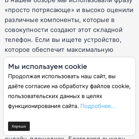
«просто потрясающе» и высоко оценили
различные компоненты, которые в
совокупности создают этот складной
телефон. Если вы ищете устройство,
которое обеспечит максимальную
отдачу от вложенных средств, это
Мы используем cookie
может быть именно то, что вам нужно.
Продолжая использовать наш сайт, вы
даёте согласие на обработку файлов cookie,
Цена и доступность в России
пользовательских данных в целях
функционирования сайта.
Подробнее...
Samsung Galaxy Z Flip 5 широко
доступен в России во всех крупных
сетях (DNS, М.Видео, Эльдорадо) и на
онлайн-площадках. Благодаря выходу