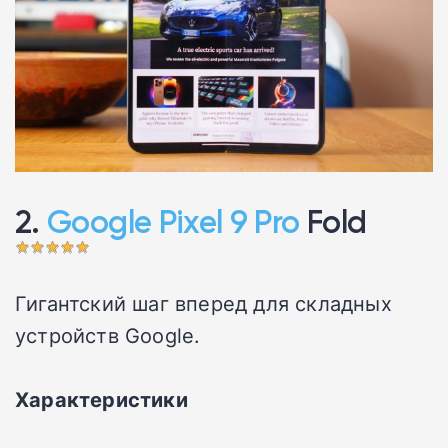
2.
Google Pixel 9 Pro
Fold 󠁩󠁩󠁩󠁩󠁩󠁩
Гигантский шаг вперед для складных
устройств Google.
Характеристики