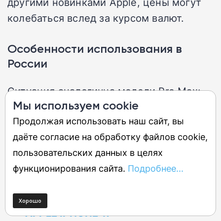
другими новинками Apple, цены могут
колебаться вслед за курсом валют.
Особенности использования в
России
Ситуация аналогична модели Pro Max:
Мы используем cookie
поддержка российских частот LTE/5G
Продолжая использовать наш сайт, вы
есть, но VoLTE и VoWiFi могут требовать
даёте согласие на обработку файлов cookie,
ручной настройки профиля у некоторых
пользовательских данных в целях
операторов. eSIM работает штатно.
функционирования сайта.
Подробнее...
ЧИТАЙТЕ НАШ ПОЛНЫЙ ОБЗОР
APPLE IPHONE 17