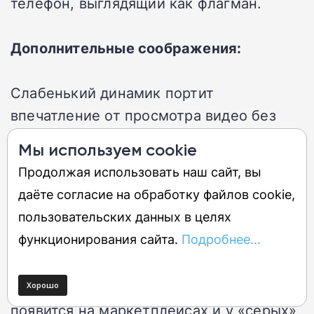
телефон, выглядящий как флагман.
Дополнительные соображения:
Слабенький динамик портит
впечатление от просмотра видео без
наушников.
Мы используем cookie
Продолжая использовать наш сайт, вы
Цена и доступность в России
даёте согласие на обработку файлов cookie,
пользовательских данных в целях
OnePlus официально с российского
функционирования сайта.
Подробнее...
рынка ушел, но свято место пусто не
бывает. Аппараты линейки Nord всегда
были популярны, так что CE5 точно
появится на маркетплейсах и у «серых»