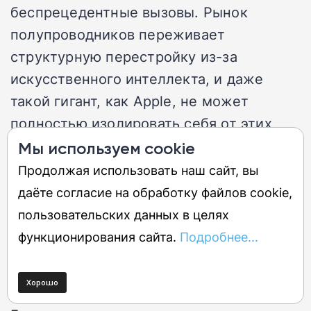
беспрецедентные вызовы. Рынок
полупроводников переживает
структурную перестройку из-за
искусственного интеллекта, и даже
такой гигант, как Apple, не может
полностью изолировать себя от этих
процессов.
Мы используем cookie
Продолжая использовать наш сайт, вы
Главные риски для Apple и
даёте согласие на обработку файлов cookie,
потребителей
пользовательских данных в целях
функционирования сайта.
Подробнее...
Основной риск заключается в том, что
текущие оценки J.P. Morgan могут
оказаться излишне оптимистичными.