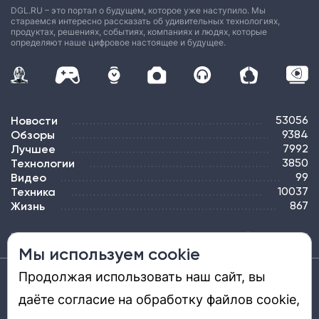
DGL.RU – это портал о будущем, которое уже наступило. Мы
стараемся интересно рассказать об удивительных технологиях,
продуктах, решениях, событиях, компаниях и людях, которые
определяют наше цифровое настоящее и будущее.
Новости
53056
Обзоры
9384
Лучшее
7992
Технологии
3850
Видео
99
Техника
10037
Жизнь
867
ПОДПИСКА
РЕКЛАМА
КОНТАКТЫ
КАРТА САЙТА
ТЭГИ
Мы используем cookie
Продолжая использовать наш сайт, вы
Средство массовой информации «DGL.RU — Цифровой мир» (www.dgl.ru).
Реестровая запись средства массовой информации (СМИ) сетевого издания ЭЛ №
даёте согласие на обработку файлов cookie,
ФС 77 - 81669, выдано Роскомнадзором 27.08.2021. Учредитель: ООО «ДиДжиЭль».
Главный редактор: Шкред Т. В. Телефон редакции +7901-907-1590. Адрес
электронной почты редакции: info@dgl.ru. Возрастная маркировка: 12+.