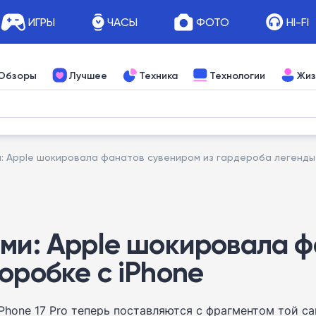
ИГРЫ
ЧАСЫ
ФОТО
HI-FI
Обзоры
Лучшее
Техника
Технологии
Жиз
: Apple шокировала фанатов сувениром из гардероба легенды 
ами: Apple шокировала ф
оробке с iPhone
iPhone 17 Pro теперь поставляются с фрагментом той с