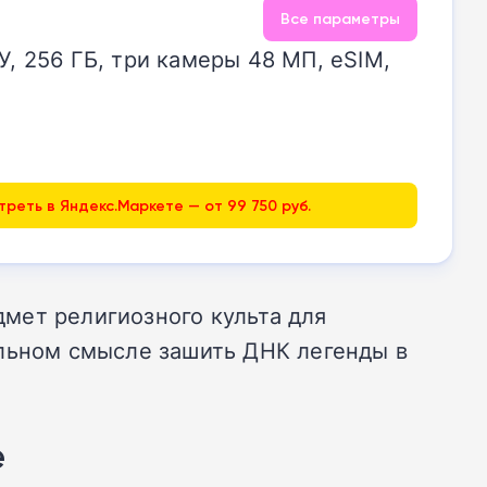
Все параметры
ЗУ, 256 ГБ, три камеры 48 МП, eSIM,
реть в Яндекс.Маркете — от 99 750 руб.
мет религиозного культа для
альном смысле зашить ДНК легенды в
e