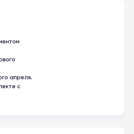
гментом
рвого
ого апреля.
лекте с