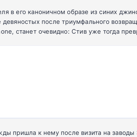
ля в его каноничном образе из синих джинс
е девяностых после триумфального возвращ
hone, станет очевидно: Стив уже тогда пре
жды пришла к нему после визита на заводы