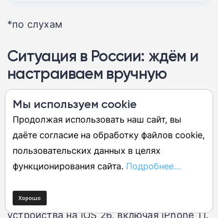
*по слухам
Ситуация в России: ждём и
настраиваем вручную
Мы используем cookie
Для российских пользователей iOS 27 —
Продолжая использовать наш сайт, вы
это история в двух частях. Хорошая и не
даёте согласие на обработку файлов cookie,
очень.
пользовательских данных в целях
функционирования сайта.
Подробнее...
Хорошая: бета для разработчиков
доступна уже сейчас, стабильный релиз
— осенью. Обновление получат все
устройства на iOS 26, включая iPhone 11.